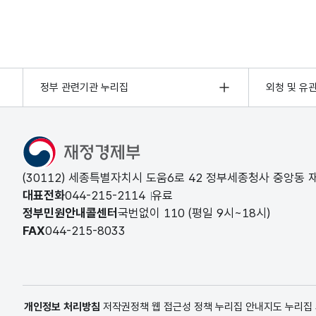
정부 관련기관 누리집
외청 및 유
(30112) 세종특별자치시 도움6로 42 정부세종청사 중앙동
대표전화
044-215-2114
유료
정부민원안내콜센터
국번없이
110
(평일 9시~18시)
FAX
044-215-8033
개인정보 처리방침
저작권정책
웹 접근성 정책
누리집 안내지도
누리집