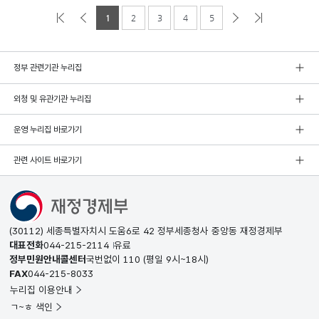
1
2
3
4
5
정부 관련기관 누리집
외청 및 유관기관 누리집
운영 누리집 바로가기
관련 사이트 바로가기
(30112) 세종특별자치시 도움6로 42 정부세종청사 중앙동 재정경제부
대표전화
044-215-2114
유료
정부민원안내콜센터
국번없이
110
(평일 9시~18시)
FAX
044-215-8033
누리집 이용안내
ㄱ~ㅎ 색인