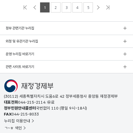
1
2
3
4
5
정부 관련기관 누리집
외청 및 유관기관 누리집
운영 누리집 바로가기
관련 사이트 바로가기
(30112) 세종특별자치시 도움6로 42 정부세종청사 중앙동 재정경제부
대표전화
044-215-2114
유료
정부민원안내콜센터
국번없이
110
(평일 9시~18시)
FAX
044-215-8033
누리집 이용안내
ㄱ~ㅎ 색인