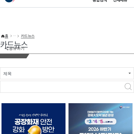
통합검색
전체메뉴
이 누리집은 대한민국 공식 전자정부 누리집입니다.
바로가기 메뉴
홈
카드뉴스
카드뉴스
공유하기
제목