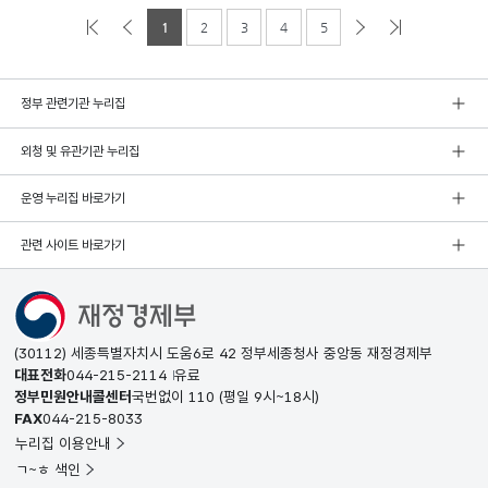
1
2
3
4
5
정부 관련기관 누리집
외청 및 유관기관 누리집
운영 누리집 바로가기
관련 사이트 바로가기
(30112) 세종특별자치시 도움6로 42 정부세종청사 중앙동 재정경제부
대표전화
044-215-2114
유료
정부민원안내콜센터
국번없이
110
(평일 9시~18시)
FAX
044-215-8033
누리집 이용안내
ㄱ~ㅎ 색인