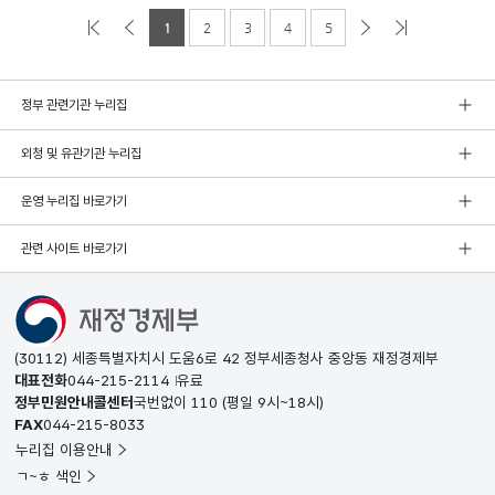
1
2
3
4
5
정부 관련기관 누리집
외청 및 유관기관 누리집
운영 누리집 바로가기
관련 사이트 바로가기
(30112) 세종특별자치시 도움6로 42 정부세종청사 중앙동 재정경제부
대표전화
044-215-2114
유료
정부민원안내콜센터
국번없이
110
(평일 9시~18시)
FAX
044-215-8033
누리집 이용안내
ㄱ~ㅎ 색인