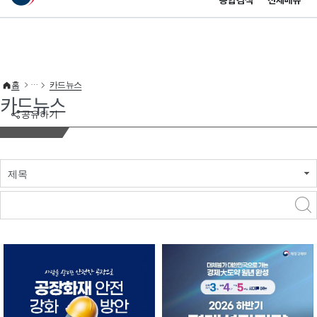
통합검색
전체메뉴
이 누리집은 대한민국 공식 전자정부 누리집입니다.
바로가기 메뉴
홈
카드뉴스
카드뉴스
공유하기
제목