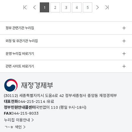
1
2
3
4
5
정부 관련기관 누리집
외청 및 유관기관 누리집
운영 누리집 바로가기
관련 사이트 바로가기
(30112) 세종특별자치시 도움6로 42 정부세종청사 중앙동 재정경제부
대표전화
044-215-2114
유료
정부민원안내콜센터
국번없이
110
(평일 9시~18시)
FAX
044-215-8033
누리집 이용안내
ㄱ~ㅎ 색인