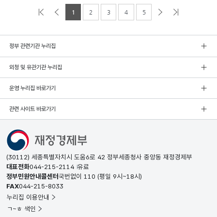
1
2
3
4
5
정부 관련기관 누리집
외청 및 유관기관 누리집
운영 누리집 바로가기
관련 사이트 바로가기
(30112) 세종특별자치시 도움6로 42 정부세종청사 중앙동 재정경제부
대표전화
044-215-2114
유료
정부민원안내콜센터
국번없이
110
(평일 9시~18시)
FAX
044-215-8033
누리집 이용안내
ㄱ~ㅎ 색인