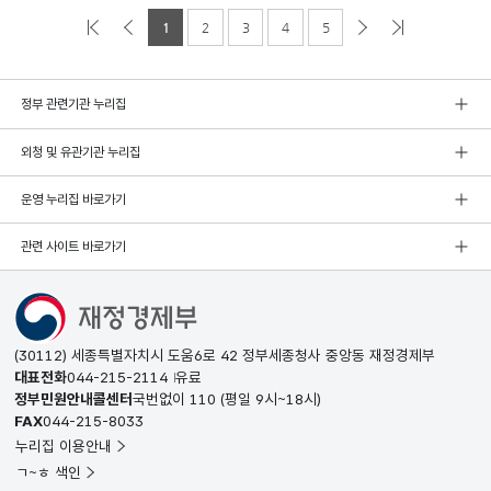
1
2
3
4
5
정부 관련기관 누리집
외청 및 유관기관 누리집
운영 누리집 바로가기
관련 사이트 바로가기
(30112) 세종특별자치시 도움6로 42 정부세종청사 중앙동 재정경제부
대표전화
044-215-2114
유료
정부민원안내콜센터
국번없이
110
(평일 9시~18시)
FAX
044-215-8033
누리집 이용안내
ㄱ~ㅎ 색인