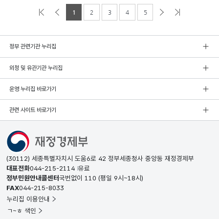
1
2
3
4
5
정부 관련기관 누리집
외청 및 유관기관 누리집
운영 누리집 바로가기
관련 사이트 바로가기
(30112) 세종특별자치시 도움6로 42 정부세종청사 중앙동 재정경제부
대표전화
044-215-2114
유료
정부민원안내콜센터
국번없이
110
(평일 9시~18시)
FAX
044-215-8033
누리집 이용안내
ㄱ~ㅎ 색인