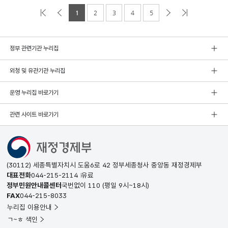
1
2
3
4
5
정부 관련기관 누리집
외청 및 유관기관 누리집
운영 누리집 바로가기
관련 사이트 바로가기
(30112) 세종특별자치시 도움6로 42 정부세종청사 중앙동 재정경제부
대표전화
044-215-2114
유료
정부민원안내콜센터
국번없이
110
(평일 9시~18시)
FAX
044-215-8033
누리집 이용안내
ㄱ~ㅎ 색인