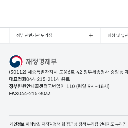
정부 관련기관 누리집
외청 및 유
(30112) 세종특별자치시 도움6로 42 정부세종청사 중앙동
대표전화
044-215-2114
유료
정부민원안내콜센터
국번없이
110
(평일 9시~18시)
FAX
044-215-8033
개인정보 처리방침
저작권정책
웹 접근성 정책
누리집 안내지도
누리집