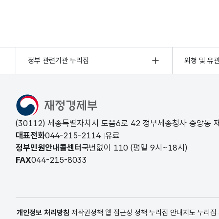
정부 관련기관 누리집
외청 및 유
(30112) 세종특별자치시 도움6로 42 정부세종청사 중앙동
대표전화
044-215-2114
유료
정부민원안내콜센터
국번없이
110
(평일 9시~18시)
FAX
044-215-8033
개인정보 처리방침
저작권정책
웹 접근성 정책
누리집 안내지도
누리집