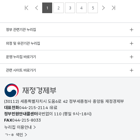
1
2
3
4
5
정부 관련기관 누리집
외청 및 유관기관 누리집
운영 누리집 바로가기
관련 사이트 바로가기
(30112) 세종특별자치시 도움6로 42 정부세종청사 중앙동 재정경제부
대표전화
044-215-2114
유료
정부민원안내콜센터
국번없이
110
(평일 9시~18시)
FAX
044-215-8033
누리집 이용안내
ㄱ~ㅎ 색인