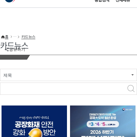
통합검색
전체메뉴
이 누리집은 대한민국 공식 전자정부 누리집입니다.
바로가기 메뉴
홈
카드뉴스
카드뉴스
공유하기
제목