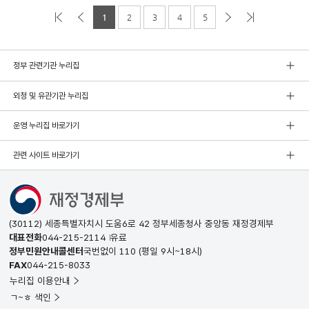
1
2
3
4
5
정부 관련기관 누리집
외청 및 유관기관 누리집
운영 누리집 바로가기
관련 사이트 바로가기
(30112) 세종특별자치시 도움6로 42 정부세종청사 중앙동 재정경제부
대표전화
044-215-2114
유료
정부민원안내콜센터
국번없이
110
(평일 9시~18시)
FAX
044-215-8033
누리집 이용안내
ㄱ~ㅎ 색인