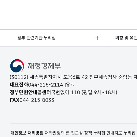
정부 관련기관 누리집
외청 및 유
(30112) 세종특별자치시 도움6로 42 정부세종청사 중앙동
대표전화
044-215-2114
유료
정부민원안내콜센터
국번없이
110
(평일 9시~18시)
FAX
044-215-8033
개인정보 처리방침
저작권정책
웹 접근성 정책
누리집 안내지도
누리집