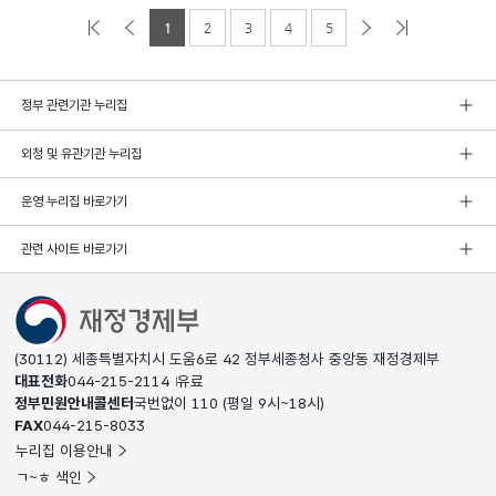
1
2
3
4
5
정부 관련기관 누리집
외청 및 유관기관 누리집
운영 누리집 바로가기
관련 사이트 바로가기
(30112) 세종특별자치시 도움6로 42 정부세종청사 중앙동 재정경제부
대표전화
044-215-2114
유료
정부민원안내콜센터
국번없이
110
(평일 9시~18시)
FAX
044-215-8033
누리집 이용안내
ㄱ~ㅎ 색인