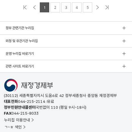
1
2
3
4
5
정부 관련기관 누리집
외청 및 유관기관 누리집
운영 누리집 바로가기
관련 사이트 바로가기
(30112) 세종특별자치시 도움6로 42 정부세종청사 중앙동 재정경제부
대표전화
044-215-2114
유료
정부민원안내콜센터
국번없이
110
(평일 9시~18시)
FAX
044-215-8033
누리집 이용안내
ㄱ~ㅎ 색인