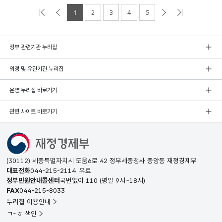
1
2
3
4
5
정부 관련기관 누리집
외청 및 유관기관 누리집
운영 누리집 바로가기
관련 사이트 바로가기
(30112) 세종특별자치시 도움6로 42 정부세종청사 중앙동 재정경제부
대표전화
044-215-2114
유료
정부민원안내콜센터
국번없이
110
(평일 9시~18시)
FAX
044-215-8033
누리집 이용안내
ㄱ~ㅎ 색인