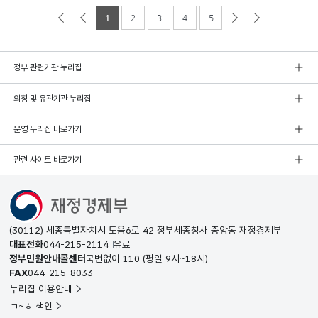
1
2
3
4
5
정부 관련기관 누리집
외청 및 유관기관 누리집
운영 누리집 바로가기
관련 사이트 바로가기
(30112) 세종특별자치시 도움6로 42 정부세종청사 중앙동 재정경제부
대표전화
044-215-2114
유료
정부민원안내콜센터
국번없이
110
(평일 9시~18시)
FAX
044-215-8033
누리집 이용안내
ㄱ~ㅎ 색인