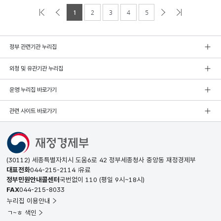
1
2
3
4
5
정부 관련기관 누리집
외청 및 유관기관 누리집
운영 누리집 바로가기
관련 사이트 바로가기
(30112) 세종특별자치시 도움6로 42 정부세종청사 중앙동 재정경제부
대표전화
044-215-2114
유료
정부민원안내콜센터
국번없이
110
(평일 9시~18시)
FAX
044-215-8033
누리집 이용안내
ㄱ~ㅎ 색인