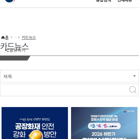
통합검색
전체메뉴
이 누리집은 대한민국 공식 전자정부 누리집입니다.
바로가기 메뉴
홈
카드뉴스
카드뉴스
공유하기
제목