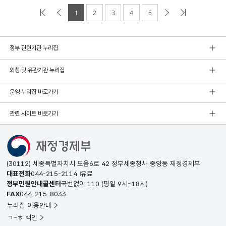
1
2
3
4
5
정부 관련기관 누리집
외청 및 유관기관 누리집
운영 누리집 바로가기
관련 사이트 바로가기
(30112) 세종특별자치시 도움6로 42 정부세종청사 중앙동 재정경제부
대표전화
044-215-2114
유료
정부민원안내콜센터
국번없이
110
(평일 9시~18시)
FAX
044-215-8033
누리집 이용안내
ㄱ~ㅎ 색인