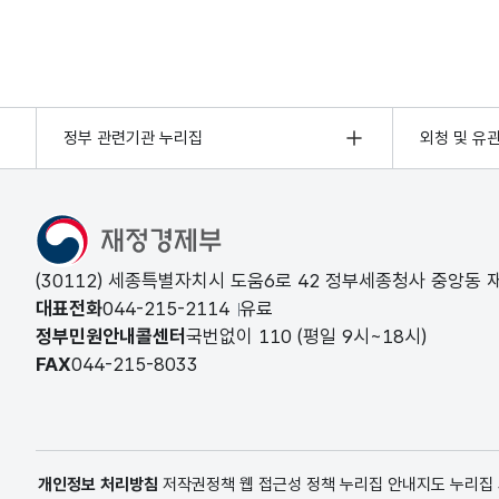
정부 관련기관 누리집
외청 및 유
(30112) 세종특별자치시 도움6로 42 정부세종청사 중앙동
대표전화
044-215-2114
유료
정부민원안내콜센터
국번없이
110
(평일 9시~18시)
FAX
044-215-8033
개인정보 처리방침
저작권정책
웹 접근성 정책
누리집 안내지도
누리집