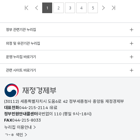
1
2
3
4
5
정부 관련기관 누리집
외청 및 유관기관 누리집
운영 누리집 바로가기
관련 사이트 바로가기
(30112) 세종특별자치시 도움6로 42 정부세종청사 중앙동 재정경제부
대표전화
044-215-2114
유료
정부민원안내콜센터
국번없이
110
(평일 9시~18시)
FAX
044-215-8033
누리집 이용안내
ㄱ~ㅎ 색인