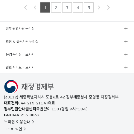
1
2
3
4
5
정부 관련기관 누리집
외청 및 유관기관 누리집
운영 누리집 바로가기
관련 사이트 바로가기
(30112) 세종특별자치시 도움6로 42 정부세종청사 중앙동 재정경제부
대표전화
044-215-2114
유료
정부민원안내콜센터
국번없이
110
(평일 9시~18시)
FAX
044-215-8033
누리집 이용안내
ㄱ~ㅎ 색인