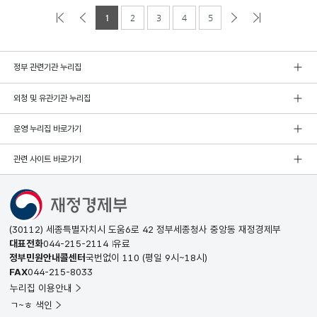
1
2
3
4
5
정부 관련기관 누리집
외청 및 유관기관 누리집
운영 누리집 바로가기
관련 사이트 바로가기
(30112) 세종특별자치시 도움6로 42 정부세종청사 중앙동 재정경제부
대표전화
044-215-2114
유료
정부민원안내콜센터
국번없이
110
(평일 9시~18시)
FAX
044-215-8033
누리집 이용안내
ㄱ~ㅎ 색인