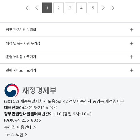
1
2
3
4
5
정부 관련기관 누리집
외청 및 유관기관 누리집
운영 누리집 바로가기
관련 사이트 바로가기
(30112) 세종특별자치시 도움6로 42 정부세종청사 중앙동 재정경제부
대표전화
044-215-2114
유료
정부민원안내콜센터
국번없이
110
(평일 9시~18시)
FAX
044-215-8033
누리집 이용안내
ㄱ~ㅎ 색인