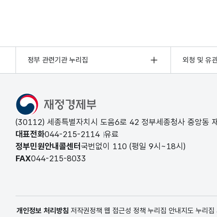
정부 관련기관 누리집
외청 및 유
(30112) 세종특별자치시 도움6로 42 정부세종청사 중앙동
대표전화
044-215-2114
유료
정부민원안내콜센터
국번없이
110
(평일 9시~18시)
FAX
044-215-8033
개인정보 처리방침
저작권정책
웹 접근성 정책
누리집 안내지도
누리집