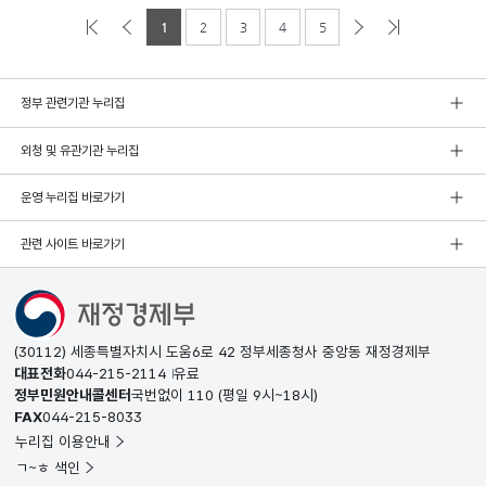
1
2
3
4
5
정부 관련기관 누리집
외청 및 유관기관 누리집
운영 누리집 바로가기
관련 사이트 바로가기
(30112) 세종특별자치시 도움6로 42 정부세종청사 중앙동 재정경제부
대표전화
044-215-2114
유료
정부민원안내콜센터
국번없이
110
(평일 9시~18시)
FAX
044-215-8033
누리집 이용안내
ㄱ~ㅎ 색인