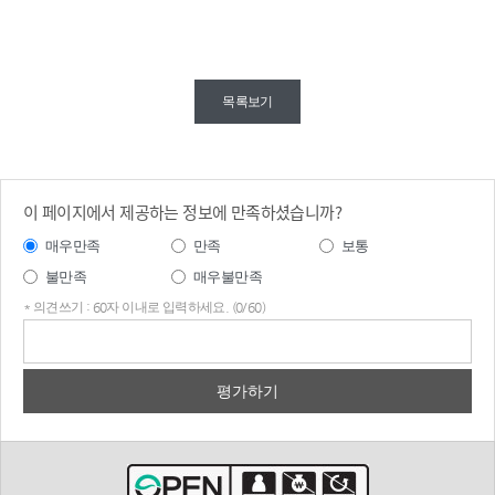
2022
년 경제정
목록보기
책방
향

위기
극복을 넘
어 일상과 경
제를 되찾
이 페이지에서 제공하는 정보에 만족하셨습니까?
고 선도형 경
제로 도약

매우만족
만족
보통
불만족
매우불만족
◎ 경제 정상
궤도
* 의견쓰기 : 60자 이내로 입력하세요. (0/60)
로의 도약

의견
쓰기
경제 안정 양
극화 해소 등
을 본격 뒷받
침
하기 위해 
적극적 재
정기