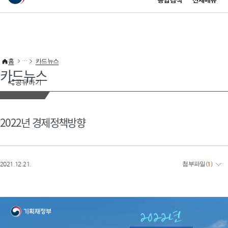
통합검색
전체메뉴
이 누리집은 대한민국 공식 전자정부 누리집입니다.
바로가기 메뉴
홈
카드뉴스
카드뉴스
공유하기
2022년 경제정책방향
2021.12.21.
첨부파일
(
1
)