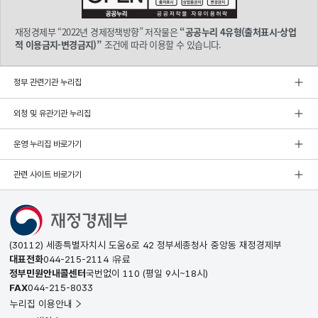
조 견지

재정경제부 “2022년 경제정책방향” 저작물은
“공공누리 4유형(출처표시-상업
시조
적 이용금지-변경금지)”
조건에 따라 이용할 수 있습니다.
치를 '질서 있게' 정상화해 나
가되, 연착률
을 위한 보완
정부 관련기관 누리집
방안도 적
극 강구(회사채 매입, 민기
외청 및 유관기관 누리집
연장 상환
유예 연장, 금융규
운영 누리집 바로가기
제 유연화)

의 내수 회복 지원

관련 사이트 바로가기
복세가 가
속화
되도
록 세제·재정 인센
(30112) 세종특별자치시 도움6로 42 정부세종청사 중앙동 재정경제부
티브 확충(추
대표전화
044-215-2114
유료
가소비 특
정부민원안내콜센터
국번없이
110
(평일 9시~18시)
별공
제, 상생소비 더하기+, 상
FAX
044-215-8033
생소
누리집 이용안내
비의달 5월)
