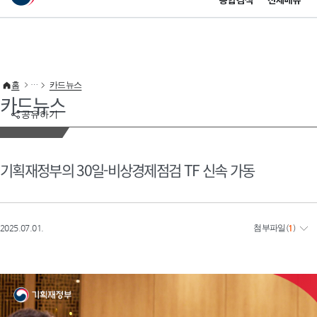
통합검색
전체메뉴
이 누리집은 대한민국 공식 전자정부 누리집입니다.
바로가기 메뉴
홈
카드뉴스
카드뉴스
공유하기
기획재정부의 30일-비상경제점검 TF 신속 가동
2025.07.01.
첨부파일
(
1
)