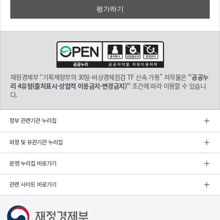
출

일
하는 정부 기
재부
의 30일
재정경제부 “기획재정부의 30일-비상경제점검 TF 신속 가동” 저작물은
“공공누
리 4유형(출처표시-상업적 이용금지-변경금지)”
조건에 따라 이용할 수 있습니
다.
정부 관련기관 누리집
외청 및 유관기관 누리집
운영 누리집 바로가기
관련 사이트 바로가기