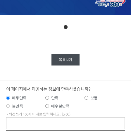
기획
재정
목록보기
부의 30
일

대
통령 1호 행
정명
령 비상경
이 페이지에서 제공하는 정보에 만족하셨습니까?
제
점검 TF 신속 가
매우만족
만족
보통
동(6월 4일)

불만족
매우불만족
- 취임 당일 비상경제
점검 TF 1
* 의견쓰기 : 60자 이내로 입력하세요. (0/60)
차 회의 개최

의견
- 새정부 추경안 편성 등 가시
쓰기
적인 성과 창