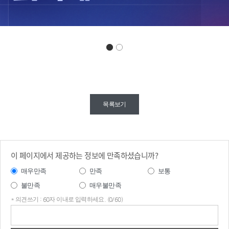
이재
명 정부의 회
목록보기
복과 도약 6
개월

한국
경제 회복
세

이 페이지에서 제공하는 정보에 만족하셨습니까?
● 성장률

2026
매우만족
만족
보통
년 성장률 전
불만족
매우불만족
망

- '25년 0.9% → '26년 1.8% : 국제통화기금은 '25년 하반기
* 의견쓰기 : 60자 이내로 입력하세요. (0/60)
부터 회복 국
의견
면으
쓰기
로 진입하