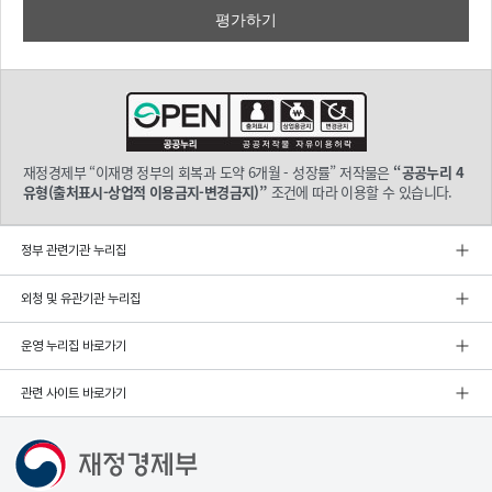
여 '26년에
는 뚜렷한 회
복세
를 보일 것으
로 전망

- '25년 1.0% → '26년 2.1% : 경제협력개발기구는 소
비
쿠
폰과 같은 
재정경제부 “이재명 정부의 회복과 도약 6개월 - 성장률” 저작물은
“공공누리 4
확장적 재
유형(출처표시-상업적 이용금지-변경금지)”
조건에 따라 이용할 수 있습니다.
정정책 등
으로 민간
소비가 회
정부 관련기관 누리집
복되
는 가운데 수
외청 및 유관기관 누리집
출이 성장
을 뒷받침
운영 누리집 바로가기
해 성장세 강
화될 것으
로 전망

관련 사이트 바로가기
- '25년 1.0% → '26년 1.8% : 한국은행은 소비개선, 건설부진 완화 등 내수 회
복세
와 반도체 경기 호
조에 힘입
어 성장세 확