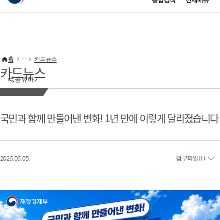
통합검색
전체메뉴
이 누리집은 대한민국 공식 전자정부 누리집입니다.
바로가기 메뉴
홈
카드뉴스
카드뉴스
공유하기
국민과 함께 만들어낸 변화! 1년 만에 이렇게 달라졌습니다
2026.06.05.
첨부파일
(
1
)