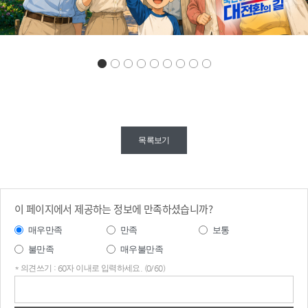
국
민과 함께 만
목록보기
들어낸 변화!

1년 만에 이
렇게 달라
졌습
니다

실용과 성
이 페이지에서 제공하는 정보에 만족하셨습니까?
과로 다시 뛰는 대
한민
매우만족
만족
보통
국 경제

불만족
매우불만족
1년전, 쉽지 않은 시작 이
* 의견쓰기 : 60자 이내로 입력하세요. (0/60)
었습
의견
니다

쓰기
계엄 충격, 경제 불확실성 확대, 글