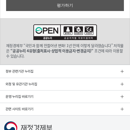
로벌 복합위기, 내
수 침체·소비 위축

하지
만 경제는 반
등했
습니다!

OECD 
주요
재정경제부 “국민과 함께 만들어낸 변화! 1년 만에 이렇게 달라졌습니다” 저작물
국 중 성장률 1위!

은
“공공누리 4유형(출처표시-상업적 이용금지-변경금지)”
조건에 따라 이용할
1분기 전기비 1.7%(전년동기비 '25.上 0.3% → '25.下 1.7% → '26.1 3.6%)

수 있습니다.
코스피 8천 시대!

세계 13위 → 6위 도약 26.6.2. 기준 (KOSPI 8,000 돌파!)

정부 관련기관 누리집
수출 규모 세계 5위!

외청 및 유관기관 누리집
'25년 연간 경상
수지 
운영 누리집 바로가기
+738
억 달러, '25년 연간 경상
수지 대비 
관련 사이트 바로가기
60% 
수준

한국 