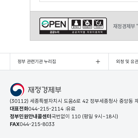
재정경제부 “
정부 관련기관 누리집
외청 및 유
○ 기술주도 성장을 위한 효과적인 세제지원

(30112) 세종특별자치시 도움6로 42 정부세종청사 중앙동
대표전화
044-215-2114
유료
정부민원안내콜센터
국번없이
110
(평일 9시~18시)
FAX
044-215-8033