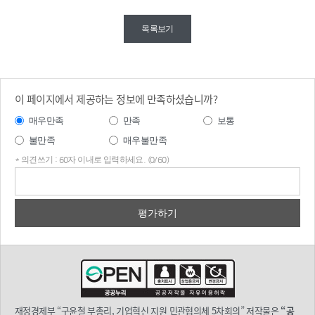
목록보기
이 페이지에서 제공하는 정보에 만족하셨습니까?
매우만족
만족
보통
불만족
매우불만족
* 의견쓰기 : 60자 이내로 입력하세요. (0/60)
의견
쓰기
재정경제부 “구윤철 부총리, 기업혁신 지원 민관협의체 5차회의” 저작물은
“공