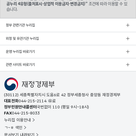
공누리 4유형(출처표시-상업적 이용금지-변경금지)”
조건에 따라 이용할 수 있
습니다.
정부 관련기관 누리집
외청 및 유관기관 누리집
운영 누리집 바로가기
관련 사이트 바로가기
(30112) 세종특별자치시 도움6로 42 정부세종청사 중앙동 재정경제부
대표전화
044-215-2114
유료
정부민원안내콜센터
국번없이
110
(평일 9시~18시)
FAX
044-215-8033
누리집 이용안내
ㄱ~ㅎ 색인
문서보기 내려받기