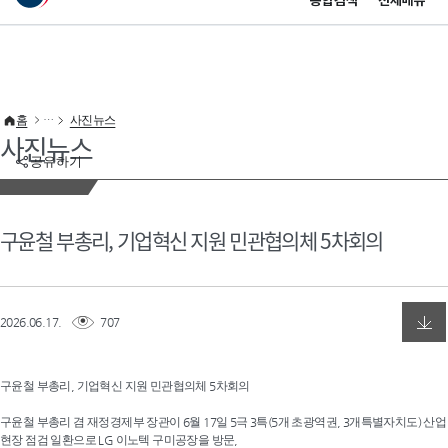
통합검색
전체메뉴
이 누리집은 대한민국 공식 전자정부 누리집입니다.
바로가기 메뉴
홈
사진뉴스
사진뉴스
공유하기
구윤철 부총리, 기업혁신 지원 민관협의체 5차회의
2026.06.17.
707
구윤철 부총리, 기업혁신 지원 민관협의체 5차회의

구윤철 부총리 겸 재정경제부 장관이 6월 17일 5극 3특(5개 초광역권, 3개특별자치도) 산업
현장 점검 일환으로 LG 이노텍 구미공장을 방문,
