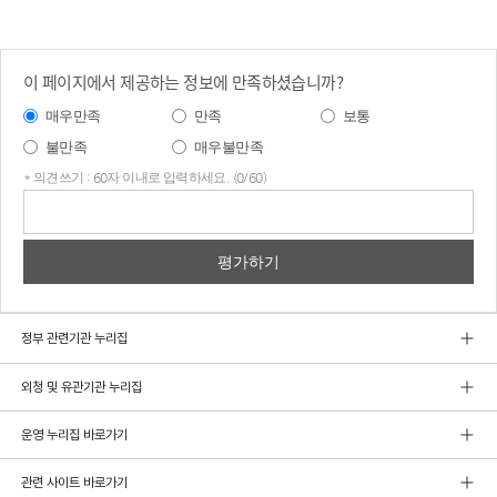
이 페이지에서 제공하는 정보에 만족하셨습니까?
매우만족
만족
보통
불만족
매우불만족
* 의견쓰기 : 60자 이내로 입력하세요. (0/60)
의견
쓰기
정부 관련기관 누리집
외청 및 유관기관 누리집
운영 누리집 바로가기
관련 사이트 바로가기