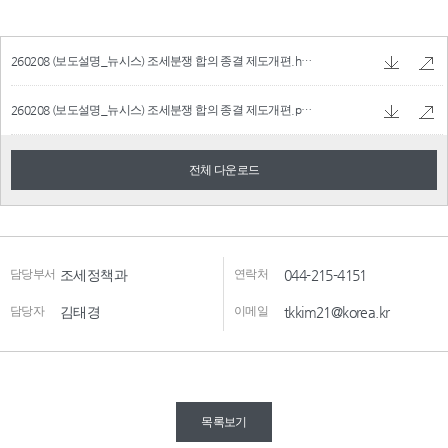
260208 (보도설명_뉴시스) 조세분쟁 합의 종결 제도개편.hwpx
77.8 KB
260208 (보도설명_뉴시스) 조세분쟁 합의 종결 제도개편.pdf
80.53 KB
전체 다운로드
담당부서
조세정책과
연락처
044-215-4151
담당자
김태경
이메일
tkkim21@korea.kr
목록보기