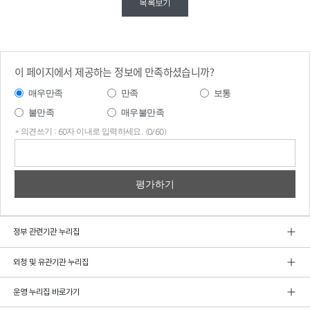
목록보기
이 페이지에서 제공하는 정보에 만족하셨습니까?
매우만족
만족
보통
불만족
매우불만족
* 의견쓰기 : 60자 이내로 입력하세요. (0/60)
의견
쓰기
정부 관련기관 누리집
외청 및 유관기관 누리집
운영 누리집 바로가기