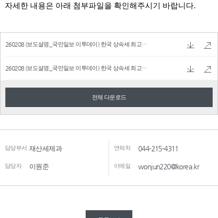
260208 (보도설명_국민일보 이투데이) 한국 상속세 최고세율 세계2위 등_F.pdf
125.12 
260208 (보도설명_국민일보 이투데이) 한국 상속세 최고세율 세계2위 등_F.hwpx
83.13
전체 다운로드
담당부서
재산세제과
연락처
044-215-4311
담당자
이원준
이메일
wonjun220@korea.kr