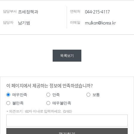
담당부서
조세정책과
연락처
044-215-4117
담당자
남기범
이메일
mulkon@korea.kr
목록보기
이 페이지에서 제공하는 정보에 만족하셨습니까?
매우만족
만족
보통
불만족
매우불만족
* 의견쓰기 : 60자 이내로 입력하세요. (0/60)
의견
쓰기