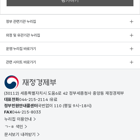
정부 관련기관 누리집
외청 및 유관기관 누리집
운영 누리집 바로가기
관련 사이트 바로가기
(30112) 세종특별자치시 도움6로 42 정부세종청사 중앙동 재정경제부
대표전화
044-215-2114
유료
정부민원안내콜센터
국번없이
110
(평일 9시~18시)
FAX
044-215-8033
누리집 이용안내
ㄱ~ㅎ 색인
문서보기 내려받기