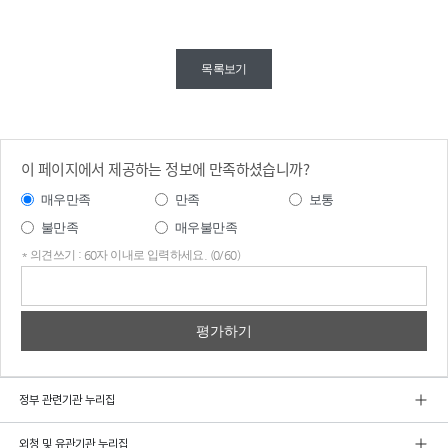
목록보기
이 페이지에서 제공하는 정보에 만족하셨습니까?
매우만족
만족
보통
불만족
매우불만족
* 의견쓰기 : 60자 이내로 입력하세요. (0/60)
의견
쓰기
정부 관련기관 누리집
외청 및 유관기관 누리집