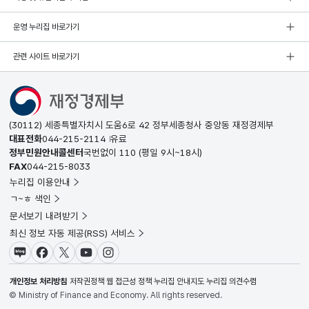
운영 누리집 바로가기
관련 사이트 바로가기
(30112) 세종특별자치시 도움6로 42 정부세종청사 중앙동 재정경제부
대표전화
044-215-2114
유료
정부민원안내콜센터
국번없이
110
(평일 9시~18시)
FAX
044-215-8033
누리집 이용안내
ㄱ~ㅎ 색인
문서보기 내려받기
최신 정보 자동 제공(RSS) 서비스
블로그
페이스북
X(트위터)
유튜브
인스타그램
개인정보 처리방침
저작권정책
웹 접근성 정책
누리집 안내지도
누리집 의견수렴
© Ministry of Finance and Economy. All rights reserved.