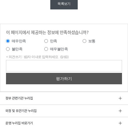
목록보기
이 페이지에서 제공하는 정보에 만족하셨습니까?
매우만족
만족
보통
불만족
매우불만족
* 의견쓰기 : 60자 이내로 입력하세요. (0/60)
의견
쓰기
정부 관련기관 누리집
외청 및 유관기관 누리집
운영 누리집 바로가기