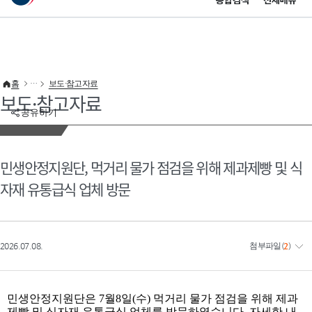
통합검색
전체메뉴
이 누리집은 대한민국 공식 전자정부 누리집입니다.
바로가기 메뉴
홈
보도·참고자료
보도·참고자료
공유하기
민생안정지원단, 먹거리 물가 점검을 위해 제과제빵 및 식
자재 유통급식 업체 방문
2026.07.08.
첨부파일
(
2
)