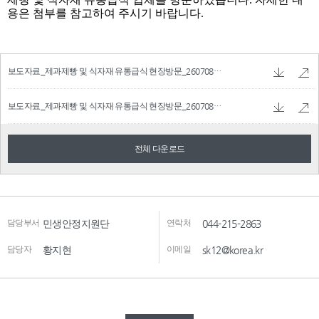
보도자료_제과제빵 및 식자재 유통급식 현장방문_260708.hwpx
228.12 KB
보도자료_제과제빵 및 식자재 유통급식 현장방문_260708.pdf
180.23 KB
전체 다운로드
담당부서
민생안정지원단
연락처
044-215-2863
담당자
황지현
이메일
sk12@korea.kr