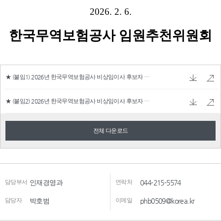
★ (붙임1) 2026년 한국무역보험공사 비상임이사 후보자 모집공고문.hwp
184.5 KB
★ (붙임2) 2026년 한국무역보험공사 비상임이사 후보자 제출서류 양식.hwpx
68.19 KB
전체 다운로드
담당부서
인재경영과
연락처
044-215-5574
담당자
박호범
이메일
phb0509@korea.kr