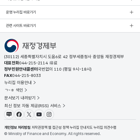
운영 누리집 바로가기
관련 사이트 바로가기
(30112) 세종특별자치시 도움6로 42 정부세종청사 중앙동 재정경제부
대표전화
044-215-2114
유료
정부민원안내콜센터
국번없이
110
(평일 9시~18시)
FAX
044-215-8033
누리집 이용안내
ㄱ~ㅎ 색인
문서보기 내려받기
최신 정보 자동 제공(RSS) 서비스
블로그
페이스북
X(트위터)
유튜브
인스타그램
개인정보 처리방침
저작권정책
웹 접근성 정책
누리집 안내지도
누리집 의견수렴
© Ministry of Finance and Economy. All rights reserved.