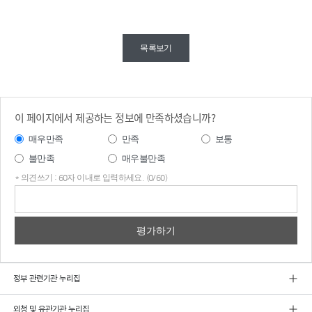
목록보기
이 페이지에서 제공하는 정보에 만족하셨습니까?
매우만족
만족
보통
불만족
매우불만족
* 의견쓰기 : 60자 이내로 입력하세요. (0/60)
의견
쓰기
정부 관련기관 누리집
외청 및 유관기관 누리집