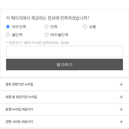
이 페이지에서 제공하는 정보에 만족하셨습니까?
매우만족
만족
보통
불만족
매우불만족
* 의견쓰기 : 60자 이내로 입력하세요. (0/60)
의견
쓰기
정부 관련기관 누리집
외청 및 유관기관 누리집
운영 누리집 바로가기
관련 사이트 바로가기