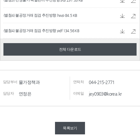
(별첨3) 민생물가 특별관리 추진방향.pdf
297.33 KB
(별첨4) 불공정거래 점검 추진방향.hwp
84.5 KB
(별첨4) 불공정거래 점검 추진방향.pdf
134.56 KB
전체 다운로드
담당부서
물가정책과
연락처
044-215-2771
담당자
연정은
이메일
jey0903@korea.kr
목록보기