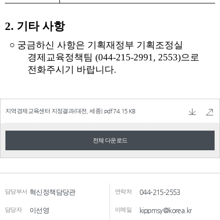
지역경제교육센터 지정결과(대전, 세종).pdf
74.15 KB
전체 다운로드
담당부서
혁신정책담당관
연락처
044-215-2553
담당자
이선영
이메일
kippmsy@korea.kr