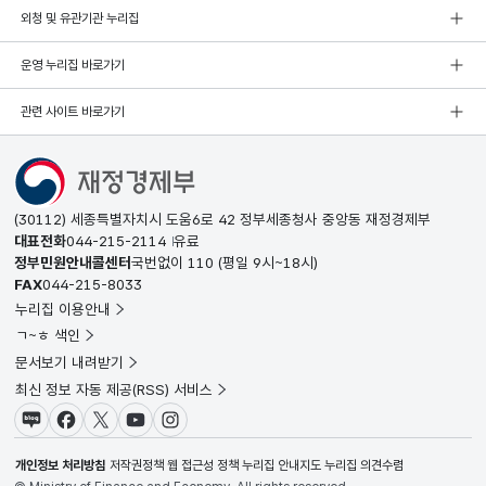
외청 및 유관기관 누리집
운영 누리집 바로가기
관련 사이트 바로가기
(30112) 세종특별자치시 도움6로 42 정부세종청사 중앙동 재정경제부
대표전화
044-215-2114
유료
정부민원안내콜센터
국번없이
110
(평일 9시~18시)
FAX
044-215-8033
누리집 이용안내
ㄱ~ㅎ 색인
문서보기 내려받기
최신 정보 자동 제공(RSS) 서비스
블로그
페이스북
X(트위터)
유튜브
인스타그램
개인정보 처리방침
저작권정책
웹 접근성 정책
누리집 안내지도
누리집 의견수렴