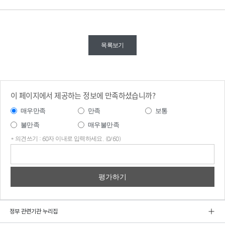
목록보기
이 페이지에서 제공하는 정보에 만족하셨습니까?
매우만족
만족
보통
불만족
매우불만족
* 의견쓰기 : 60자 이내로 입력하세요. (0/60)
의견
쓰기
정부 관련기관 누리집