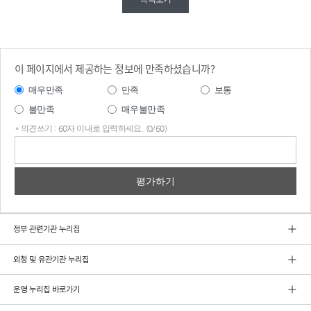
이 페이지에서 제공하는 정보에 만족하셨습니까?
매우만족
만족
보통
불만족
매우불만족
* 의견쓰기 : 60자 이내로 입력하세요. (0/60)
의견
쓰기
정부 관련기관 누리집
외청 및 유관기관 누리집
운영 누리집 바로가기