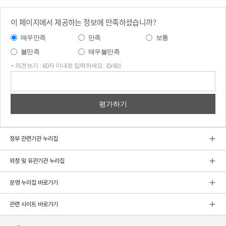
이 페이지에서 제공하는 정보에 만족하셨습니까?
매우만족
만족
보통
불만족
매우불만족
* 의견쓰기 : 60자 이내로 입력하세요. (0/60)
의견
쓰기
정부 관련기관 누리집
외청 및 유관기관 누리집
운영 누리집 바로가기
관련 사이트 바로가기