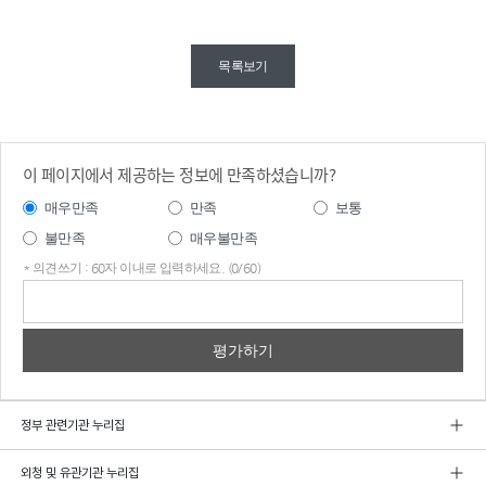
목록보기
이 페이지에서 제공하는 정보에 만족하셨습니까?
매우만족
만족
보통
불만족
매우불만족
* 의견쓰기 : 60자 이내로 입력하세요. (0/60)
의견
쓰기
정부 관련기관 누리집
외청 및 유관기관 누리집