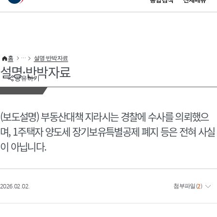
통합검색
전체메뉴
이 누리집은 대한민국 공식 전자정부 누리집입니다.
바로가기 메뉴
홈
설명·반박자료
설명·반박자료
공유하기
(보도설명) 부동산대책 지라시는 경찰에 수사를 의뢰했으
며, 1주택자 양도세 장기보유특별공제 폐지 등은 전혀 사실
이 아닙니다.
2026.02.02.
첨부파일
(
2
)