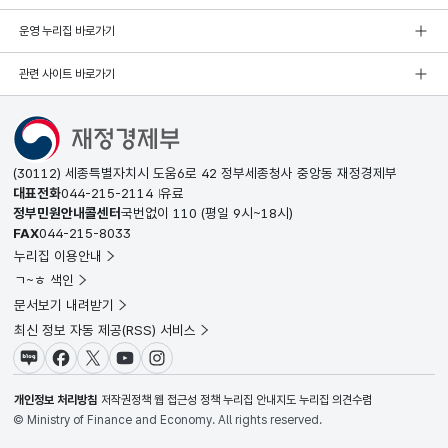
운영 누리집 바로가기
관련 사이트 바로가기
(30112) 세종특별자치시 도움6로 42 정부세종청사 중앙동 재정경제부
대표전화
044-215-2114
유료
정부민원안내콜센터
국번없이
110
(평일 9시~18시)
FAX
044-215-8033
누리집 이용안내
ㄱ~ㅎ 색인
문서보기 내려받기
최신 정보 자동 제공(RSS) 서비스
블로그
페이스북
X(트위터)
유튜브
인스타그램
개인정보 처리방침
저작권정책
웹 접근성 정책
누리집 안내지도
누리집 의견수렴
© Ministry of Finance and Economy. All rights reserved.