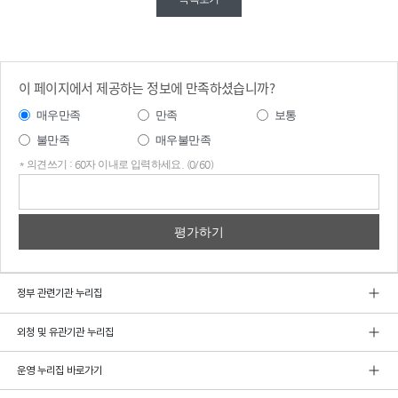
이 페이지에서 제공하는 정보에 만족하셨습니까?
매우만족
만족
보통
불만족
매우불만족
* 의견쓰기 : 60자 이내로 입력하세요. (0/60)
의견
쓰기
정부 관련기관 누리집
외청 및 유관기관 누리집
운영 누리집 바로가기