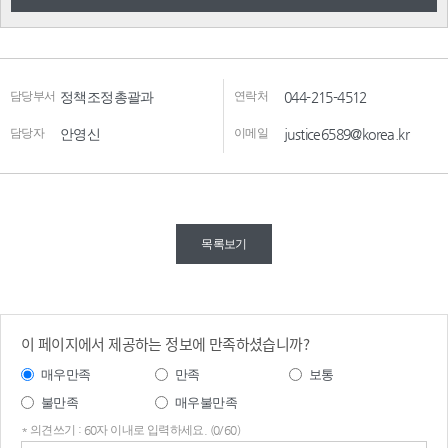
담당부서
정책조정총괄과
연락처
044-215-4512
담당자
안영신
이메일
justice6589@korea.kr
목록보기
이 페이지에서 제공하는 정보에 만족하셨습니까?
매우만족
만족
보통
불만족
매우불만족
* 의견쓰기 : 60자 이내로 입력하세요. (0/60)