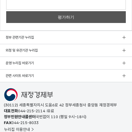
의견
쓰기
정부 관련기관 누리집
외청 및 유관기관 누리집
운영 누리집 바로가기
관련 사이트 바로가기
(30112) 세종특별자치시 도움6로 42 정부세종청사 중앙동 재정경제부
대표전화
044-215-2114
유료
정부민원안내콜센터
국번없이
110
(평일 9시~18시)
FAX
044-215-8033
누리집 이용안내