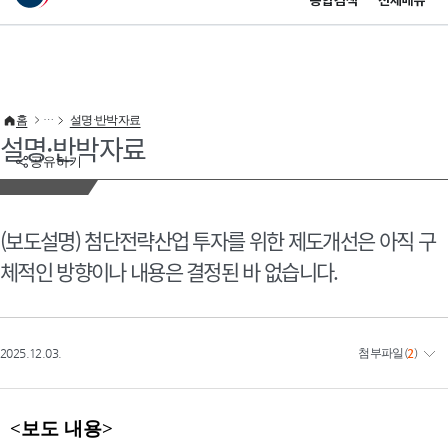
통합검색
전체메뉴
이 누리집은 대한민국 공식 전자정부 누리집입니다.
바로가기 메뉴
홈
설명·반박자료
설명·반박자료
공유하기
(보도설명) 첨단전략산업 투자를 위한 제도개선은 아직 구
체적인 방향이나 내용은 결정된 바 없습니다.
2025.12.03.
첨부파일
(
2
)