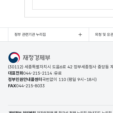
의견쓰기
정부 관련기관 누리집
외청 및 유
(30112) 세종특별자치시 도움6로 42 정부세종청사 중앙동
대표전화
044-215-2114
유료
정부민원안내콜센터
국번없이
110
(평일 9시~18시)
FAX
044-215-8033