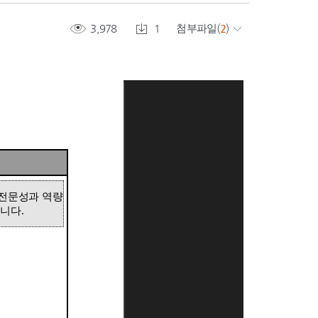
3,978
1
첨부파일
(
2
)