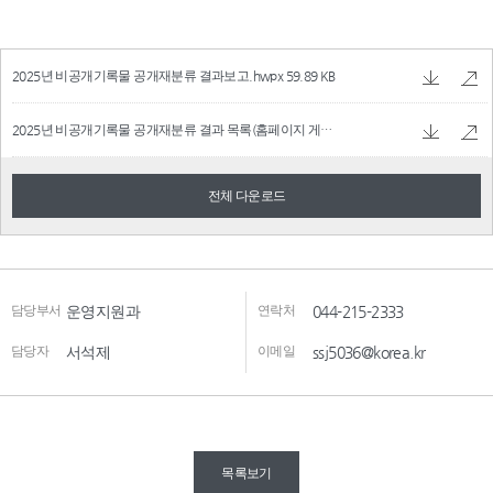
2025년 비공개기록물 공개재분류 결과보고.hwpx
59.89 KB
2025년 비공개기록물 공개재분류 결과 목록(홈페이지 게시).xlsx
40.16 KB
전체 다운로드
담당부서
운영지원과
연락처
044-215-2333
담당자
서석제
이메일
ssj5036@korea.kr
목록보기