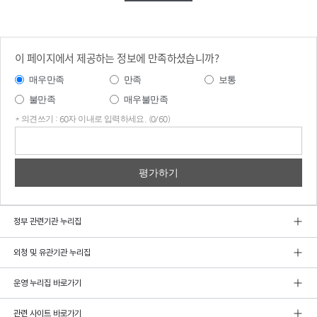
이 페이지에서 제공하는 정보에 만족하셨습니까?
매우만족
만족
보통
불만족
매우불만족
* 의견쓰기 : 60자 이내로 입력하세요. (0/60)
의견
쓰기
정부 관련기관 누리집
외청 및 유관기관 누리집
운영 누리집 바로가기
관련 사이트 바로가기