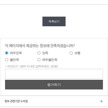
목록보기
이 페이지에서 제공하는 정보에 만족하셨습니까?
매우만족
만족
보통
불만족
매우불만족
* 의견쓰기 : 60자 이내로 입력하세요. (0/60)
의견
쓰기
정부 관련기관 누리집