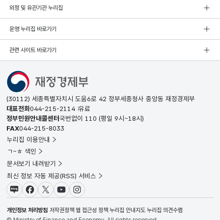
외청 및 유관기관 누리집
운영 누리집 바로가기
관련 사이트 바로가기
(30112) 세종특별자치시 도움6로 42 정부세종청사 중앙동 재정경제부
대표전화
044-215-2114
유료
정부민원안내콜센터
국번없이
110
(평일 9시~18시)
FAX
044-215-8033
누리집 이용안내
ㄱ~ㅎ 색인
문서보기 내려받기
최신 정보 자동 제공(RSS) 서비스
블로그
페이스북
X(트위터)
유튜브
인스타그램
개인정보 처리방침
저작권정책
웹 접근성 정책
누리집 안내지도
누리집 의견수렴