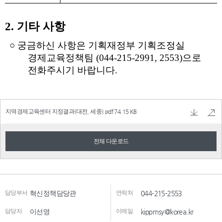
지역경제교육센터 지정결과(대전, 세종).pdf
74.15 KB
전체 다운로드
담당부서
혁신정책담당관
연락처
044-215-2553
담당자
이선영
이메일
kippmsy@korea.kr